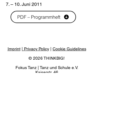
7. – 10. Juni 2011
PDF – Programmheft
Imprint
| Privacy Policy
|
Cookie Guidelines
© 2026 THINKBIG!
Fokus Tanz | Tanz und Schule e.V.
Kaiserstr. 46
80801 Munich
GERMANY
www.fokustanz.de
NEWSLETTER
Organizer:
Fokus Tanz I Tanz und Schule e.V. in cooperation with
Schauburg - Theater für junges Publikum der
Landeshauptstadt München.​